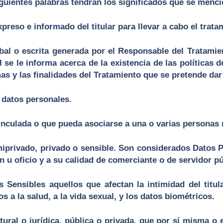
siguientes palabras tendrán los significados que se menc
reso e informado del titular para llevar a cabo el trata
l o escrita generada por el Responsable del Tratamient
 se le informa acerca de la existencia de las políticas 
as y las finalidades del Tratamiento que se pretende dar
 datos personales.
inculada o que pueda asociarse a una o varias personas
iprivado, privado o sensible. Son considerados Datos Púb
ón u oficio y a su calidad de comerciante o de servidor pú
s Sensibles aquellos que afectan la intimidad del titu
s a la salud, a la vida sexual, y los datos biométricos.
ral o jurídica, pública o privada, que por sí misma o e