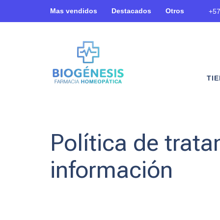
Mas vendidos
Destacados
Otros
+57
TI
Política de trat
información