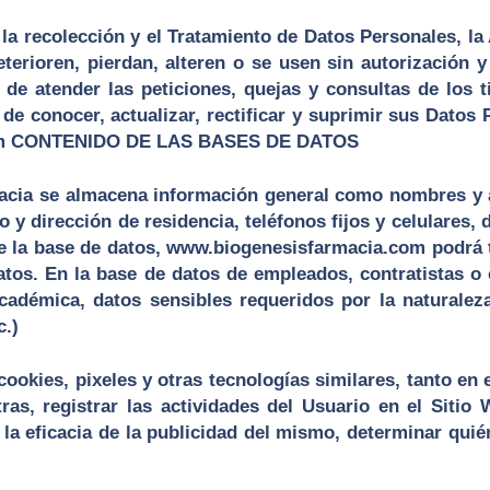
a recolección y el Tratamiento de Datos Personales, la
terioren, pierdan, alteren o se usen sin autorización y
 de atender las peticiones, quejas y consultas de los ti
e conocer, actualizar, rectificar y suprimir sus Datos 
om
CONTENIDO DE LAS BASES DE DATOS
cia se almacena información general como nombres y ap
 y dirección de residencia, teléfonos fijos y celulares, 
e la base de datos,
www.biogenesisfarmacia.com
podrá t
atos. En la base de datos de empleados, contratistas o 
cadémica, datos sensibles requeridos por la naturaleza
c.)
okies, pixeles y otras tecnologías similares, tanto en 
tras, registrar las actividades del Usuario en el Siti
 la eficacia de la publicidad del mismo, determinar quié